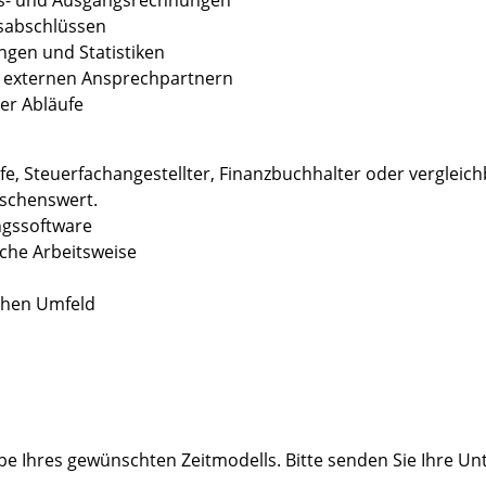
gs- und Ausgangsrechnungen
esabschlüssen
ngen und Statistiken
 externen Ansprechpartnern
er Abläufe
e, Steuerfachangestellter, Finanzbuchhalter oder vergleich
nschenswert.
ngssoftware
iche Arbeitsweise
schen Umfeld
e Ihres gewünschten Zeitmodells. Bitte senden Sie Ihre Un