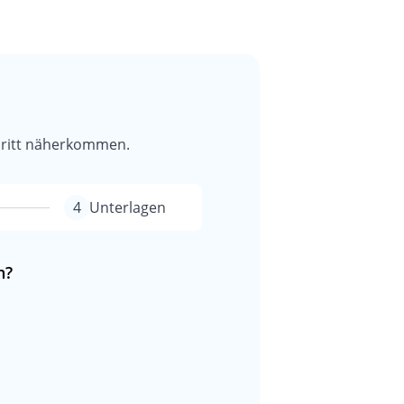
hritt näherkommen.
4
Unterlagen
n?