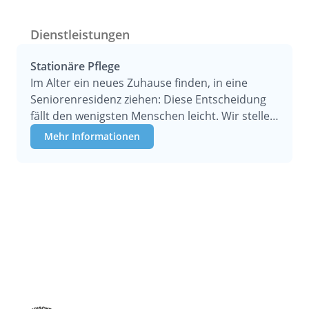
Dienstleistungen
Stationäre Pflege
Im Alter ein neues Zuhause finden, in eine
Seniorenresidenz ziehen: Diese Entscheidung
fällt den wenigsten Menschen leicht. Wir stellen
Ihre Wünsche und Vorstellungen in den
Mehr Informationen
Mittelpunkt und sorgen so dafür, dass Sie sich
schon bald heimisch fühlen.